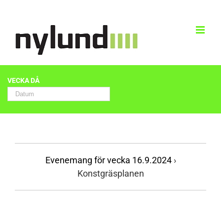
Skip
to
content
Evenemang
VECKA DÅ
Search
and
Evenemang
Views
Search
Navigation
Evenemang för vecka 16.9.2024
›
Konstgräsplanen