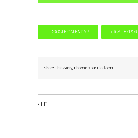
+ GOOGLE CALENDAR
+ ICAL-EXPOR
Share This Story, Choose Your Platform!
IIF
Evenemang
Navigation