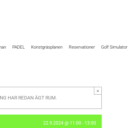
nan
PADEL
Konstgräsplanen
Reservationer
Golf Simulato
×
NG HAR REDAN ÄGT RUM.
22.9.2024 @ 11:00
-
13:00