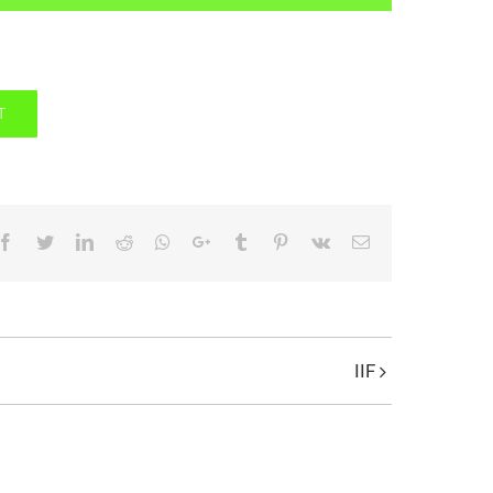
T
Facebook
Twitter
LinkedIn
Reddit
Whatsapp
Google+
Tumblr
Pinterest
Vk
Email
IIF