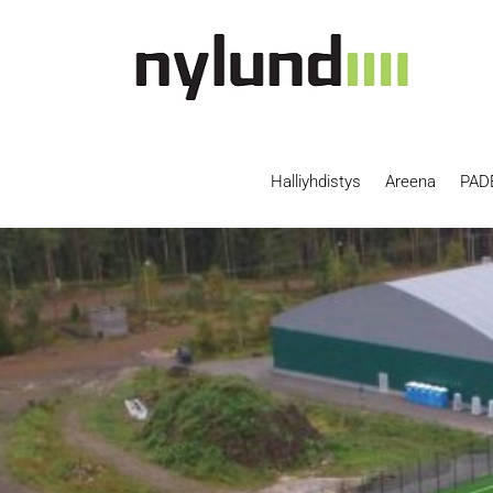
Skip
to
content
Halliyhdistys
Areena
PAD