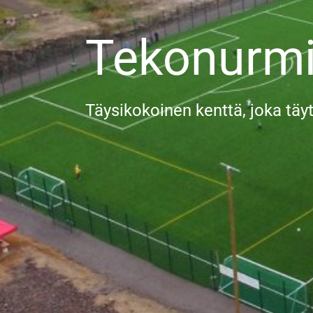
Tekonurmi
Täysikokoinen kenttä, joka täy