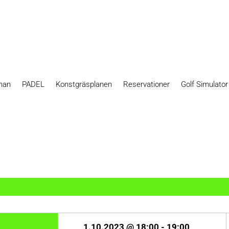
nan
PADEL
Konstgräsplanen
Reservationer
Golf Simulato
1.10.2023 @ 18:00
-
19:00