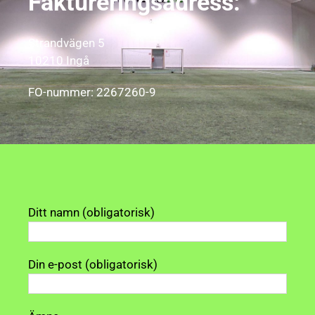
Faktureringsadress:
Strandvägen 5
10210 Ingå
FO-nummer: 2267260-9
Ditt namn (obligatorisk)
Din e-post (obligatorisk)