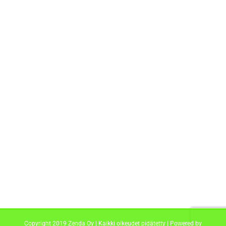
Copyright 2019 Zenda Oy | Kaikki oikeudet pidätetty | Powered by