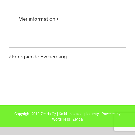
Mer information
Föregående Evenemang
Copyright 2019 Zenda Oy | Kaikki oikeudet pidätetty | Powered by
WordPress
|
Zenda