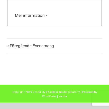
Mer information
Föregående Evenemang
Copyright 2019 Zenda Oy | Kaikki oikeudet pidätetty | Powered by
WordPress
|
Zenda