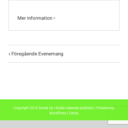
Mer information
Föregående Evenemang
Copyright 2019 Zenda Oy | Kaikki oikeudet pidätetty | Powered by
WordPress
|
Zenda