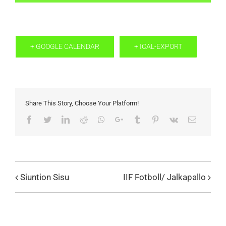
+ GOOGLE CALENDAR
+ ICAL-EXPORT
Share This Story, Choose Your Platform!
Facebook
Twitter
LinkedIn
Reddit
Whatsapp
Google+
Tumblr
Pinterest
Vk
Email
Siuntion Sisu
IIF Fotboll/ Jalkapallo
Evenemang
Navigation