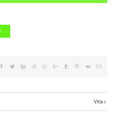
T
Facebook
Twitter
LinkedIn
Reddit
Whatsapp
Google+
Tumblr
Pinterest
Vk
Email
Vita