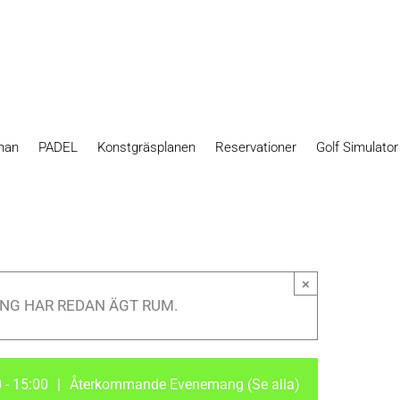
nan
PADEL
Konstgräsplanen
Reservationer
Golf Simulato
×
NG HAR REDAN ÄGT RUM.
0
-
15:00
|
Återkommande Evenemang
(Se alla)