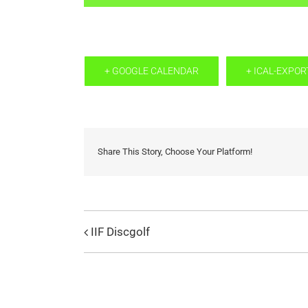
+ GOOGLE CALENDAR
+ ICAL-EXPOR
Share This Story, Choose Your Platform!
IIF Discgolf
Evenemang
Navigation