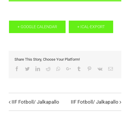
+ GOOGLE CALENDAR
+ ICAL-EXPORT
Share This Story, Choose Your Platform!
Facebook
Twitter
LinkedIn
Reddit
Whatsapp
Google+
Tumblr
Pinterest
Vk
Email
IIF Fotboll/ Jalkapallo
IIF Fotboll/ Jalkapallo
Evenemang
Navigation