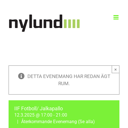
Skip
to
content
×
DETTA EVENEMANG HAR REDAN ÄGT
RUM.
IIF Fotboll/ Jalkapallo
12.3.2025 @ 17:00
-
21:00
|
Återkommande Evenemang
(Se alla)