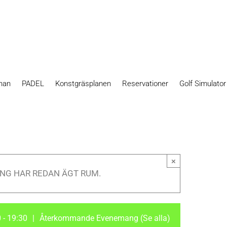
nan
PADEL
Konstgräsplanen
Reservationer
Golf Simulato
×
NG HAR REDAN ÄGT RUM.
0
-
19:30
|
Återkommande Evenemang
(Se alla)