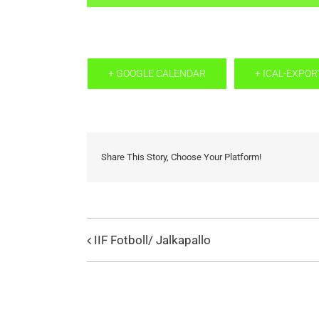
+ GOOGLE CALENDAR
+ ICAL-EXPOR
Share This Story, Choose Your Platform!
IIF Fotboll/ Jalkapallo
Evenemang
Navigation