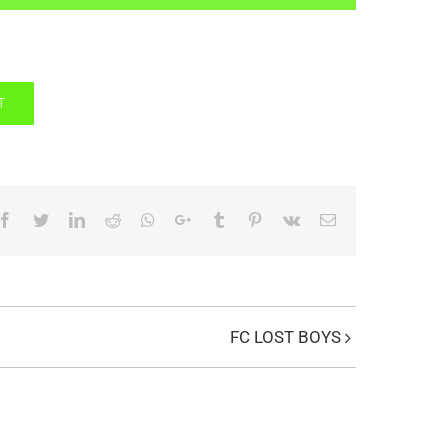
T
Facebook
Twitter
LinkedIn
Reddit
Whatsapp
Google+
Tumblr
Pinterest
Vk
Email
FC LOST BOYS