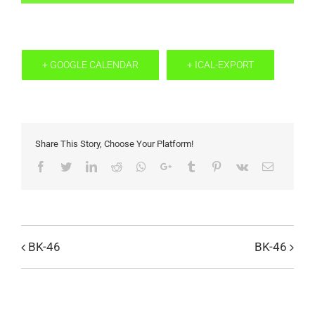
+ GOOGLE CALENDAR
+ ICAL-EXPORT
Share This Story, Choose Your Platform!
Facebook
Twitter
LinkedIn
Reddit
Whatsapp
Google+
Tumblr
Pinterest
Vk
Email
BK-46
BK-46
Evenemang
Navigation