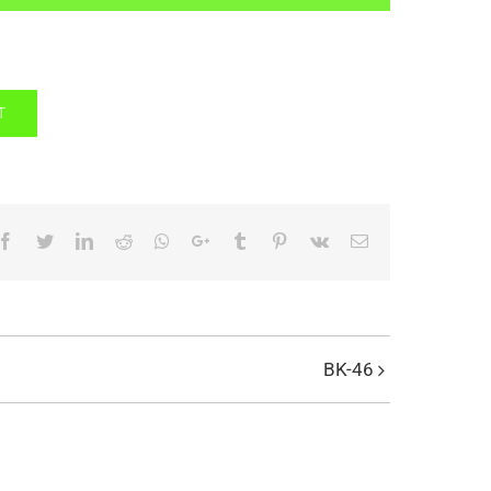
T
Facebook
Twitter
LinkedIn
Reddit
Whatsapp
Google+
Tumblr
Pinterest
Vk
Email
BK-46