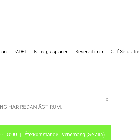
nan
PADEL
Konstgräsplanen
Reservationer
Golf Simulato
×
NG HAR REDAN ÄGT RUM.
0
-
18:00
|
Återkommande Evenemang
(Se alla)