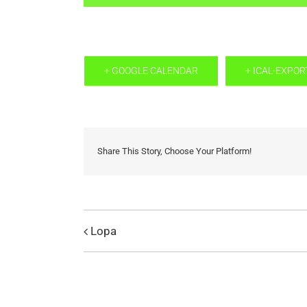
+ GOOGLE CALENDAR
+ ICAL-EXPOR
Share This Story, Choose Your Platform!
Lopa
Evenemang
Navigation